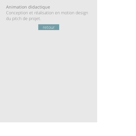
Animation didactique
Conception et réalisation en motion design
du pitch de projet.
retour