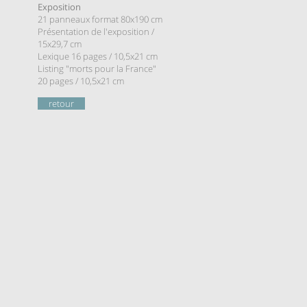
Exposition
21 panneaux
format 8
0x190 cm
Présentation de l'e
xposition
/
15x29,7 cm
Lexique 16 pages / 10,5x21 cm
Listing "morts pour la France"
20 pages / 10,5x21 cm
retour