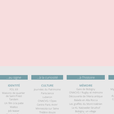
…au signe
…à la curiosité
…à l'histoire
IDENTITÉ
CULTURE
MÉMOIRE
Gare de Bobigny
Mi
FOL 6
9
Journées du Patrimoine
ONACVG / Rugby et mémoire
Maisons de quartier
Pariscience
du
de Saint-Priest
Découverte de l'Aleria antique
Luberon
C
Tandem
Balade en Alta Rocca
ONACVG / Opex
Un film à la patte
Les graffitis du Mont-Valérien
Centre Paris Anim'
Mailiso
Le KL Natzweiler-Struthof
Minnesota sur Seine
Job teaser
Bobigny, un village
Théâtre douze