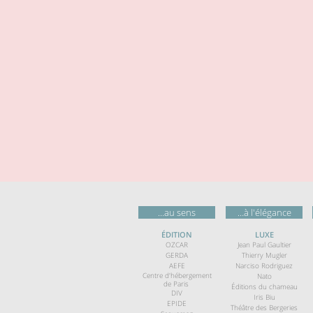
…au sens
…à l'élégance
ÉDITION
LUXE
OZCAR
Jean Paul Gaultier
GERDA
Thierry Mugler
AEFE
Narciso Rodriguez
Centre d'hébergement
Nato
de Paris
Éditions du chameau
DIV
Iris Biu
EPIDE
Théâtre des Bergeries