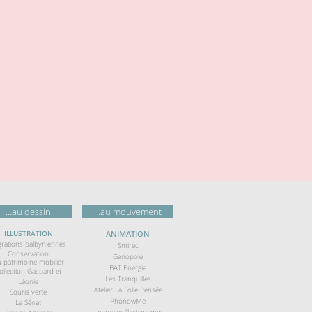
…au dessin
…au mouvement
ILLUSTRATION
ANIMATION
grations balbyniennes
Smirec
Conservation
Genopole
 patrimoine mobilier
BAT Energie
ollection Gaspard et
Les Tranquilles
Léonie
Atelier La Folle Pensée
Souris verte
PhonowMe
Le Sénat